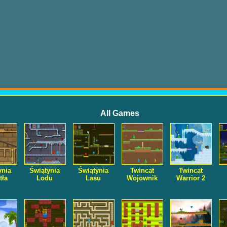
All Games
ynia
Świątynia
Świątynia
Twincat
Twincat
tła
Lodu
Lasu
Wojownik
Warrior 2