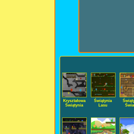
Kryształowa
Świątynia
Świąt
Świątynia
Lasu
Świa