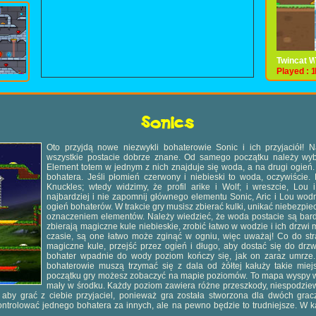
Twincat 
Twincat W
Played : 
Played : 
Sonics
Oto przyjdą nowe niezwykli bohaterowie Sonic i ich przyjaciół!
wszystkie postacie dobrze znane. Od samego początku należy wyb
Element totem w jednym z nich znajduje się woda, a na drugi ogień
bohatera. Jeśli płomień czerwony i niebieski to woda, oczywiście.
Knuckles; wtedy widzimy, że profil arike i Wolf; i wreszcie, Lou i
najbardziej i nie zapomnij głównego elementu Sonic, Aric i Lou wodn
ogień bohaterów. W trakcie gry musisz zbierać kulki, unikać niebezpiec
oznaczeniem elementów. Należy wiedzieć, że woda postacie są bar
zbierają magiczne kule niebieskie, zrobić łatwo w wodzie i ich drzw
czasie, są one łatwo może zginąć w ogniu, więc uważaj! Co do str
magiczne kule, przejść przez ogień i długo, aby dostać się do drz
bohater wpadnie do wody poziom kończy się, jak on zaraz umrze. 
bohaterowie muszą trzymać się z dala od żółtej kałuży takie miej
początku gry możesz zobaczyć na mapie poziomów. To mapa wyspy w
mały w środku. Każdy poziom zawiera różne przeszkody, niespodziewa
e, aby grać z ciebie przyjaciel, ponieważ gra została stworzona dla dwóch gr
ontrolować jednego bohatera za innych, ale na pewno będzie to trudniejsze. W 