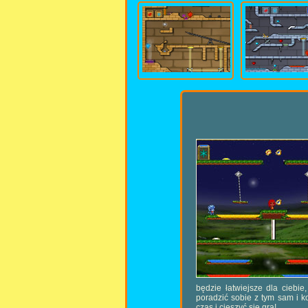
będzie łatwiejsze dla ciebi
poradzić sobie z tym sam i k
czas i cieszyć się grą!