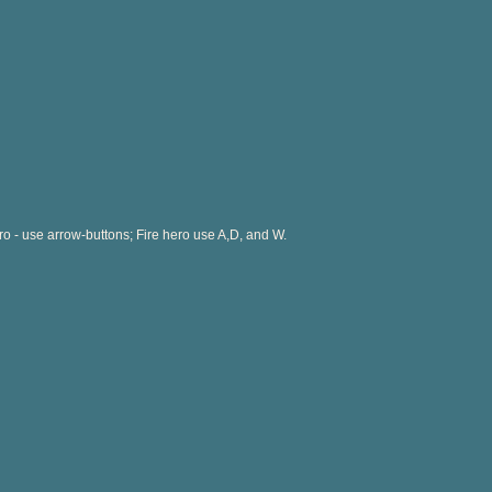
o - use arrow-buttons; Fire hero use A,D, and W.