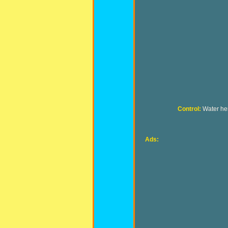
Control:
Water her
Ads: