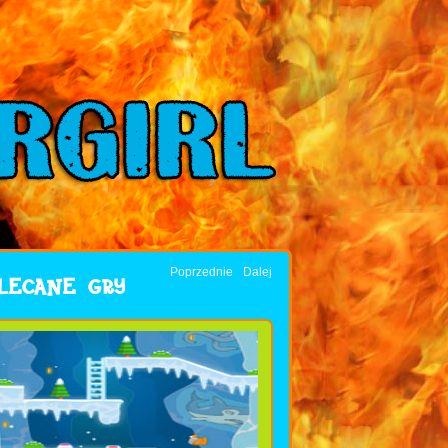
Poprzednie
Dalej
LECANE GRY