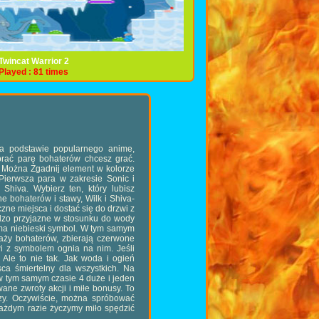
Wojownik
arrior 2
Świątynia Światła
Świątynia Lodu
Świątynia Lasu
146 times
81 times
Played : 54 time
Played : 55 times
Played : 30 times
 Na podstawie popularnego anime,
rać parę bohaterów chcesz grać.
. Można Zgadnij element w kolorze
 Pierwsza para w zakresie Sonic i
 Shiva. Wybierz ten, który lubisz
e bohaterów i stawy, Wilk i Shiva-
zne miejsca i dostać się do drzwi z
dzo przyjazne w stosunku do wody
i ma niebieski symbol. W tym samym
aży bohaterów, zbierają czerwone
wi z symbolem ognia na nim. Jeśli
Ale to nie tak. Jak woda i ogień
sca śmiertelny dla wszystkich. Na
 tym samym czasie 4 duże i jeden
ne zwroty akcji i miłe bonusy. To
aczy. Oczywiście, można spróbować
każdym razie życzymy miło spędzić